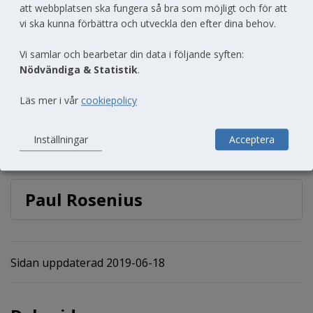
att webbplatsen ska fungera så bra som möjligt och för att
fotosamlingen har Edvard Wibeck bidragit till. 
vi ska kunna förbättra och utveckla den efter dina behov.
Paul Rosenius har skänkt fotografier till 
fotosamlingen.
Vi samlar och bearbetar din data i följande syften:
Nödvändiga & Statistik
.
Herman Nyqvist
Läs mer i vår
cookiepolicy
Inställningar
Acceptera
Edvard Wibeck
Paul Rosenius
Sidan uppdaterad 2019-06-18