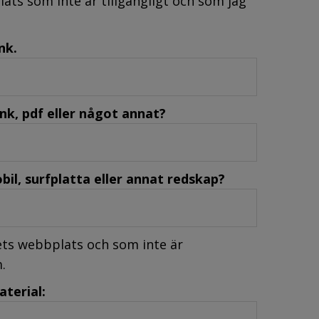
ats som inte är tillgängligt och som jag
nk.
länk, pdf eller något annat?
il, surfplatta eller annat redskap?
eets webbplats och som inte är
m.
aterial: