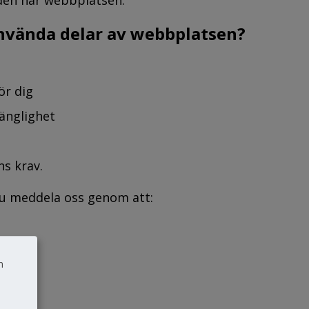
nvända delar av webbplatsen?
ör dig
gänglighet
ns krav.
 du meddela oss genom att:
g.se
n