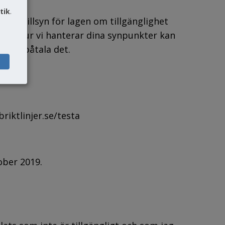
tik
.
 för tillsyn för lagen om tillgänglighet 
d med hur vi hanterar dina synpunkter kan 
g och påtala det.
änk till annan webbplats.
riktlinjer.se/testa
ober 2019.