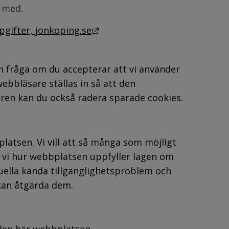
 med.
Länk till annan webbplats.
gifter, jonkoping.se
fråga om du accepterar att vi använder 
ebbläsare ställas in så att den 
en kan du också radera sparade cookies.
sen. Vi vill att så många som möjligt 
vi hur webbplatsen uppfyller lagen om 
ntuella kända tillgänglighetsproblem och 
 kan åtgärda dem.
r den här webbplatsen.