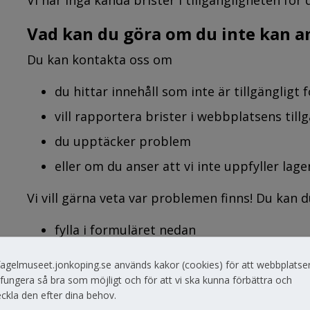
Vad kan du göra om du inte kan a
Du kan kontakta oss om
du hittar innehåll som inte är tillgängligt f
vill rapportera brister i webbplatsens till
du upptäcker problem
eller om du anser att vi inte uppfyller lage
Vi vill gärna veta var problemen finns! Du kan
fylla i formuläret nedan
skicka e-post till kontaktcenter@jonkopin
fagelmuseet.jonkoping.se används kakor (cookies) för att webbplatse
ringa vårt kontaktcenter 036-10 50 00
fungera så bra som möjligt och för att vi ska kunna förbättra och
ckla den efter dina behov.