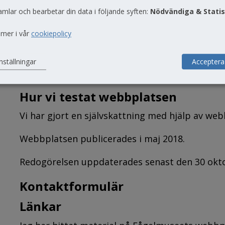
Tillsyn
amlar och bearbetar din data i följande syften:
Nödvändiga & Statis
Myndigheten för digital förvaltning har ansvaret
 mer i vår
cookiepolicy
till digital offentlig service. Om du inte är nöj
du kontakta Myndigheten för digital förvaltnin
nställningar
Acceptera
L
Länk till Myndigheten för digital förvaltning
Hur vi testat webbplatsen
Vi har gjort en självskattning med hjälp av webb
Webbplatsen publicerades i maj 2018.
Redogörelsen uppdaterades senast den 30 okt
Kontaktformulär
Länkar