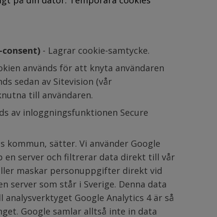
lligt på din dator. Temporära cookies 
-consent)
 - Lagrar cookie-samtycke.
ookien används för att knyta användaren 
nds sedan av Sitevision (vår 
nutna till användaren.
ds av inloggningsfunktionen Secure 
gs kommun, sätter. Vi använder Google 
 server och filtrerar data direkt till vår 
eller maskar personuppgifter direkt vid 
en server som står i Sverige. Denna data 
ll analysverktyget Google Analytics 4 är så 
get. Google samlar alltså inte in data 