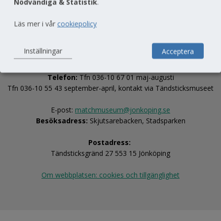
Nödvändiga & Statistik
.
Läs mer i vår
cookiepolicy
Inställningar
Acceptera
Telefon:
 Tfn 036-10 67 01 maj-augusti
Tfn 036-10 55 43 september-april, kontakt via Tändsticksmuseet
E-post: 
matchmuseum@jonkoping.se
Besöksadress:
 Skjutsarebacken, Stadsparken
Postadress:
Tändsticksgränd 27 553 15 Jönköping
Om webbplatsen: cookies och tillgänglighet