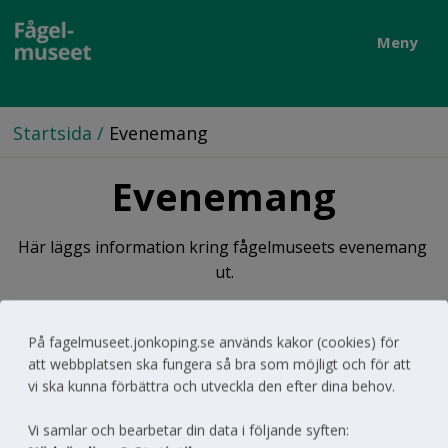
Meny
Startsida
/
Evenemang
Evenemang
Här läggs information kring fågelmuseets evenemang 
ut.
På fagelmuseet.jonkoping.se används kakor (cookies) för
att webbplatsen ska fungera så bra som möjligt och för att
Till toppen av sidan
vi ska kunna förbättra och utveckla den efter dina behov.
Vi samlar och bearbetar din data i följande syften: