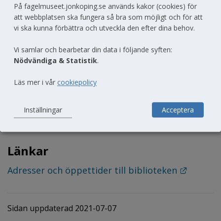
Jönköpings kommun finns under sommarlovet 
På fagelmuseet.jonkoping.se används kakor (cookies) för
att webbplatsen ska fungera så bra som möjligt och för att
en annan variant av Fågelmuseets 
vi ska kunna förbättra och utveckla den efter dina behov.
tipspromenad. Där testas vad du kan om 
naturens mästerbajsare, dinosauriers 
Vi samlar och bearbetar din data i följande syften:
Nödvändiga & Statistik
.
släktingar och stora djur som äter små saker.
Läs mer i vår
cookiepolicy
Rätt svar på frågorna och namnen på vinnarna 
presenteras i slutet av augusti på 
Inställningar
Acceptera
Fågelmuseets, och biblioteken i Jönköpings 
kommuns, hemsidor.
Länkar
Länk ti
Adresser och öppettider till biblioteken 
Sidan uppdaterad 2021-07-07